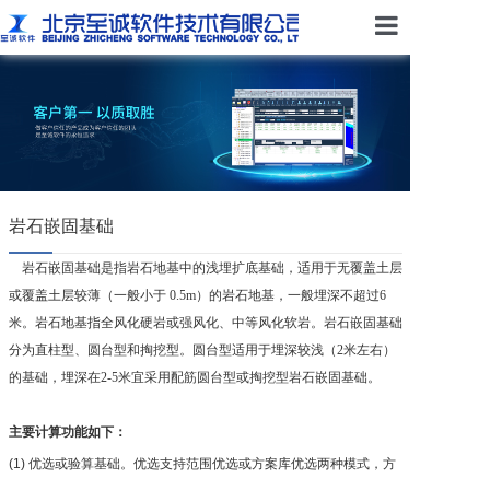
首页
核心产品
岩石嵌固基础
关于我们
岩石嵌固基础是指岩石地基中的浅埋扩底基础，适用于无覆盖土层
或覆盖土层较薄（一般小于 0.5m）的岩石地基，一般埋深不超过6
米。岩石地基指全风化硬岩或强风化、中等风化软岩。岩石嵌固基础
分为直柱型、圆台型和掏挖型。圆台型适用于埋深较浅（2米左右）
联系我们
的基础，埋深在2-5米宜采用配筋圆台型或掏挖型岩石嵌固基础。
主要计算功能如下：
申请试用
(1) 优选或验算基础。优选支持范围优选或方案库优选两种模式，方